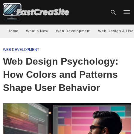
Home
What’s New
Web Development
Web Design & Use
Type
WEB DEVELOPMENT
your
sear
Web Design Psychology:
quer
and
hit
How Colors and Patterns
enter
Shape User Behavior